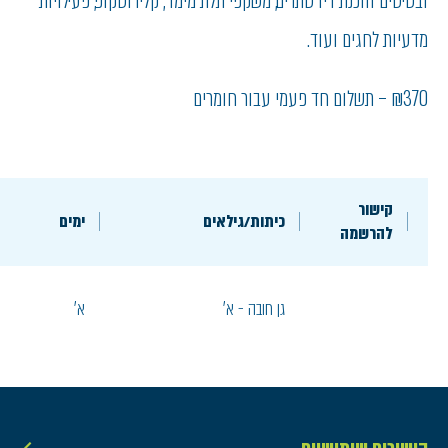
ובסיסים והכנת דיו סתרים, משקפי תלת מימד, קלידוסקופ, פעילויות
מדעיות לחגים ועוד.
₪370 – תשלום חד פעמי עבור חומרים
קישור
כיתות/גילאים
ימים
להרשמה
גן חובה - א'
א'