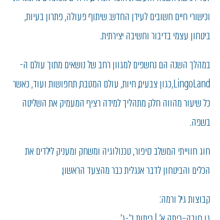
וכישורי חיים חשובים לעידן החדש: שיתוף פעולה, פתרון בעיות,
ביטחון עצמי בדיבור וחשיבה יצירתית.
במהלך השנה הם נחשפים למגוון רחב של נושאים מתוך עולם ה-
LingoLand, כגון צבעים, חיות, עולם המטבח, תחפושות ועוד, כאשר
כל שיעור מהווה חלק מתהליך למידה רציף המעמיק את השליטה
בשפה.
חוג חווייתי המשלב סיפור, טכנולוגיה ומשחק ומעניק לילדים את
הכלים והביטחון לדבר אנגלית כבר מהצעד הראשון.
קבוצות גיל ורמה:
גן חובה–כיתה א' | כיתות ב'-ג'