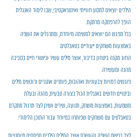
הילדים יוצאים למסע חווייתי ואינטראקטיבי, שבו לימוד האנגלית
הופך להרפתקה מרתקת.
בכל מפגש הם יוצאים למשימה מיוחדת, ומתרגלים את השפה
באמצעות משחקים ייעודיים בטאבלטים.
החוג מקנה ביטחון בדיבור, אוצר מילים עשיר וכישורי חיים בסביבה
מהנה ומעשירה.
פוגשים דמויות צבעוניות ואהובות, פותרים אתגרים ורוכשים מילים
וביטויים חדשים באנגלית הכול בצורה טבעית, מהנה ובעלת
משמעות, באמצעות משחק, תנועה, שירים ושיח, לצד תרגול מתקדם
בטאבלטים עם משחקים שפותחו במיוחד עבור התוכן הלימודי.
לצד רכישת השפה והעשרת אוצר המילים, הילדים מפתחים מיומנויות