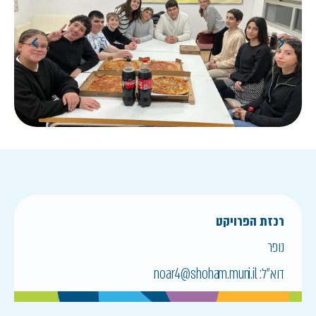
רכזת הפרויקט
נופר
דוא״ל:
noar4@shoham.muni.il