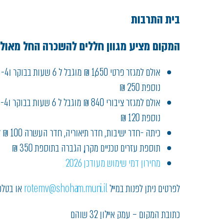
בית התרבות
המקום מציע מגוון חללים להשכרה החל מאולם 
אולם 
נוספת 250 ₪
אולם
נוספת 120 ₪
כיתה -חדר ישיבות , חדר תיאוריה, חדר העשרה 100 ₪ לשעה
תוספת עזרים טכניים מקרן, הגברה בתוספת 350 ₪
מחירון דמי שימוש מעודכן 2026
לפרטים ניתן לפנות במייל
rotemv@shoham.muni.il
או בטלפון : 045
כתובת המקום – עמק איילון 32 שוהם