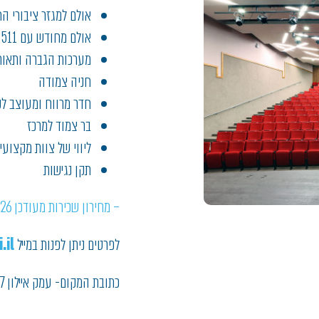
אולם למגזר ציבורי החל מ- 
אולם מחודש עם 511 מקומות ישיבה
מערכות הגברה ותאו
חניה צמודה
חדר מרווח ומעוצב לק
בר צמוד למרכז
ליווי של צוות מקצועי
תקן נגישות
– מחירון שכירות מעודכן 2026
לפרטים ניתן לפנות במייל
il
כתובת המקום- עמק איילון 47 שוהם