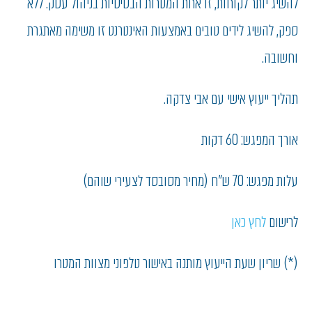
להשיג יותר לקוחות, זו אחת המטרות הבסיסיות בניהול עסק. ללא
ספק, להשיג לידים טובים באמצעות האינטרנט זו משימה מאתגרת
וחשובה.
תהליך ייעוץ אישי עם אבי צדקה.
אורך המפגש: 60 דקות
עלות מפגש: 70 ש"ח (מחיר מסובסד לצעירי שוהם)
לרישום
לחץ כאן
(*) שריון שעת הייעוץ מותנה באישור טלפוני מצוות המטרו