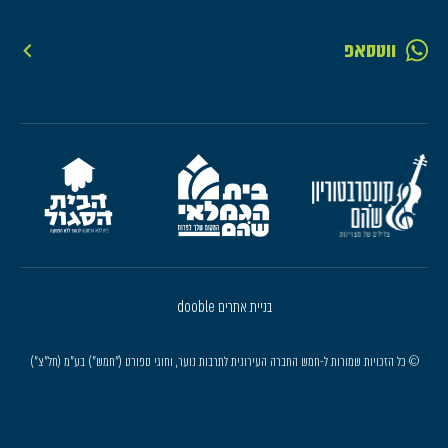
ווטסאפ
בניית אתרים dooble
© כל הזכויות שמורות ל-חמש החברה העירונית לתרבות נוער, וחוגי ספורט ("חמש") בע"מ (חל"צ")