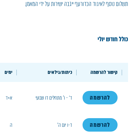
תשלום נוסף לאיגוד הכדורעף ייגבה ישירות על ידי המאמן.
כולל חודש יולי
קישור להרשמה
כיתות/גילאים
ימים
להרשמה
ד׳ - ו' מתחילים דו שבועי
א+ד
להרשמה
ד-ו יום ה'
ה