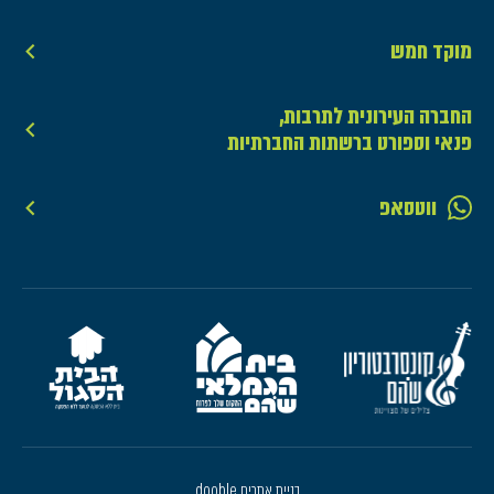
מוקד חמש
החברה העירונית לתרבות,
פנאי וספורט ברשתות החברתיות
ווטסאפ
בניית אתרים dooble