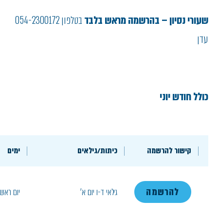
שעורי נסיון – בהרשמה מראש בלבד
בטלפון 054-2300172
עדן
כולל חודש יוני
קישור להרשמה
כיתות/גילאים
ימים
להרשמה
גילאי ד-ו יום א'
יום ראשו