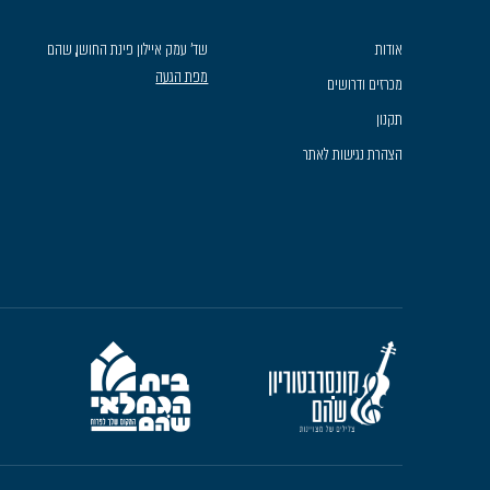
אודות
שד׳ עמק איילון פינת החושן, שהם
מפת הגעה
מכרזים ודרושים
תקנון
הצהרת נגישות לאתר