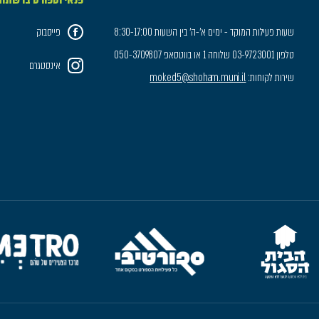
שעות פעילות המוקד - ימים א'-ה' בין השעות 8:30-17:00
פייסבוק
טלפון 03-9723001 שלוחה 1 או בווטסאפ 050-3709807
אינסטגרם
שירות לקוחות:
moked5@shoham.muni.il