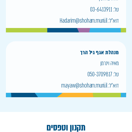
טל:
03-6413911
דוא״ל:
Hadarim@shoham.muni.il
מנהלת אגף גיל הרך
מאיה וינרמן
טל:
050-3709817
דוא״ל:
mayaw@shoham.muni.il
תקנון וטפסים