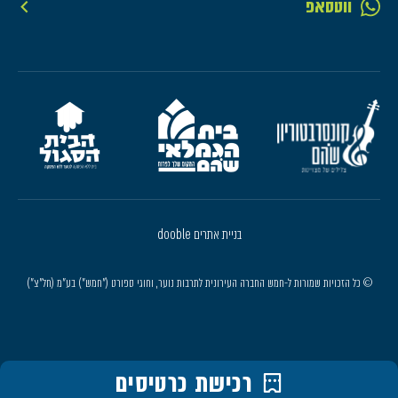
ווטסאפ
בניית אתרים dooble
© כל הזכויות שמורות ל-חמש החברה העירונית לתרבות נוער, וחוגי ספורט ("חמש") בע"מ (חל"צ")
רכישת כרטיסים