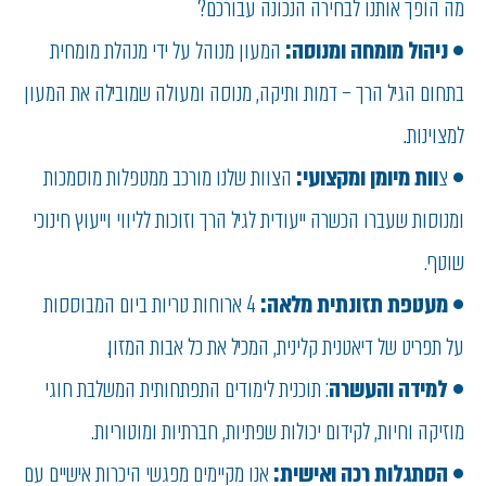
מה הופך אותנו לבחירה הנכונה עבורכם?
•
ניהול מומחה ומנוסה:
המעון מנוהל על ידי מנהלת מומחית
בתחום הגיל הרך – דמות ותיקה, מנוסה ומעולה שמובילה את המעון
למצוינות..
• צ
וות מיומן ומקצועי:
הצוות שלנו מורכב ממטפלות מוסמכות
ומנוסות שעברו הכשרה ייעודית לגיל הרך וזוכות לליווי וייעוץ חינוכי
שוטף.
•
מעטפת תזונתית מלאה:
4 ארוחות טריות ביום המבוססות
על תפריט של דיאטנית קלינית, המכיל את כל אבות המזון.
•
למידה והעשרה
: תוכנית לימודים התפתחותית המשלבת חוגי
מוזיקה וחיות, לקידום יכולות שפתיות, חברתיות ומוטוריות.
•
הסתגלות רכה ואישית:
אנו מקיימים מפגשי היכרות אישיים עם