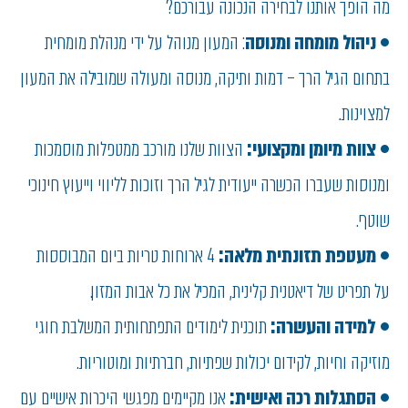
מה הופך אותנו לבחירה הנכונה עבורכם?
•
ניהול מומחה ומנוסה
: המעון מנוהל על ידי מנהלת מומחית
בתחום הגיל הרך – דמות ותיקה, מנוסה ומעולה שמובילה את המעון
למצוינות..
•
צוות מיומן ומקצועי:
הצוות שלנו מורכב ממטפלות מוסמכות
ומנוסות שעברו הכשרה ייעודית לגיל הרך וזוכות לליווי וייעוץ חינוכי
שוטף.
•
מעטפת תזונתית מלאה:
4 ארוחות טריות ביום המבוססות
על תפריט של דיאטנית קלינית, המכיל את כל אבות המזון.
•
למידה והעשרה:
תוכנית לימודים התפתחותית המשלבת חוגי
מוזיקה וחיות, לקידום יכולות שפתיות, חברתיות ומוטוריות.
•
הסתגלות רכה ואישית:
אנו מקיימים מפגשי היכרות אישיים עם