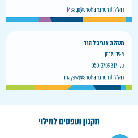
דוא״ל:
Msagi@shoham.muni.il
מנהלת אגף גיל הרך
מאיה וינרמן
טל:
050-3709817
דוא״ל:
mayaw@shoham.muni.il
תקנון וטפסים למילוי