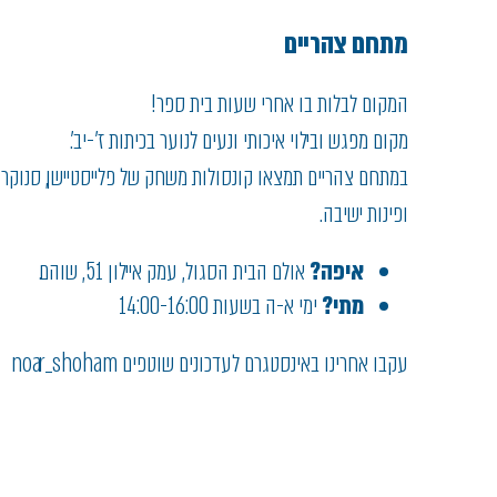
מתחם צהריים
המקום לבלות בו אחרי שעות בית ספר!
מקום מפגש ובילוי איכותי ונעים לנוער בכיתות ז'-יב'.
במתחם צהריים תמצאו קונסולות משחק של פלייסטיישן, סנוקר, פי
ופינות ישיבה.
איפה?
אולם הבית הסגול, עמק איילון 51, שוהם.
מתי?
ימי א-ה בשעות 14:00-16:00
עקבו אחרינו באינסטגרם לעדכונים שוטפים noar_shoham