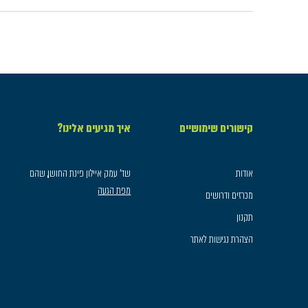
קישורים שימושיים
איך מגיעים אלינו?
אודות
שד׳ עמק איילון פינת החושן, שהם
מפת הגעה
מכרזים ודרושים
תקנון
הצהרת נגישות לאתר