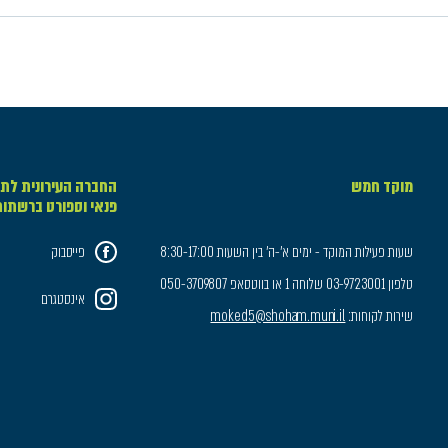
מוקד חמש
החברה העירונית לתר
פנאי וספורט ברשתו
שעות פעילות המוקד - ימים א'-ה' בין השעות 8:30-17:00
פייסבוק
טלפון 03-9723001 שלוחה 1 או בווטסאפ 050-3709807
אינסטגרם
שירות לקוחות:
moked5@shoham.muni.il