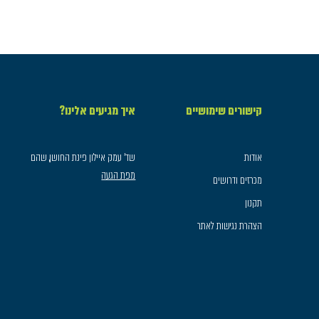
קישורים שימושיים
איך מגיעים אלינו?
אודות
שד׳ עמק איילון פינת החושן, שהם
מפת הגעה
מכרזים ודרושים
תקנון
הצהרת נגישות לאתר