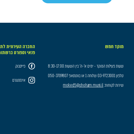
מוקד חמש
החברה העירונית לתר
פנאי וספורט ברשתו
שעות פעילות המוקד - ימים א'-ה' בין השעות 8:30-17:00
פייסבוק
טלפון 03-9723001 שלוחה 1 או בווטסאפ 050-3709807
אינסטגרם
שירות לקוחות:
moked5@shoham.muni.il