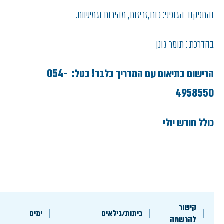
והתפקוד הגופני: כוח ,זריזות , מהירות וגמישות.
בהדרכת : תומר גונן
הרישום בתיאום עם המדריך בלבד! בטל: 054-
4958550
כולל חודש יולי
קישור
כיתות/גילאים
ימים
להרשמה