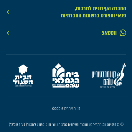
החברה העירונית לתרבות,
פנאי וספורט ברשתות החברתיות
ווטסאפ
בניית אתרים dooble
© כל הזכויות שמורות ל-חמש החברה העירונית לתרבות נוער, וחוגי ספורט ("חמש") בע"מ (חל"צ")