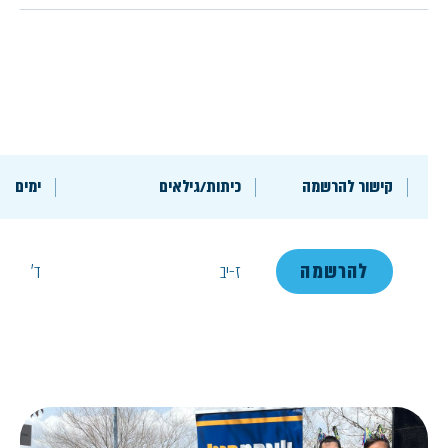
קישור להרשמה
כיתות/גילאים
ימים
להרשמה
ז-יב
ד'