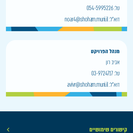
טל:
054-5995226
דוא״ל:
noar4@shoham.muni.il
מנהל הפרויקט
אביב רון
טל:
03-9724717
דוא״ל:
avivr@shoham.muni.il
קישורים שימושיים