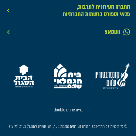
החברה העירונית לתרבות,
פנאי וספורט ברשתות החברתיות
ווטסאפ
בניית אתרים dooble
© כל הזכויות שמורות ל-חמש החברה העירונית לתרבות נוער, וחוגי ספורט ("חמש") בע"מ (חל"צ")