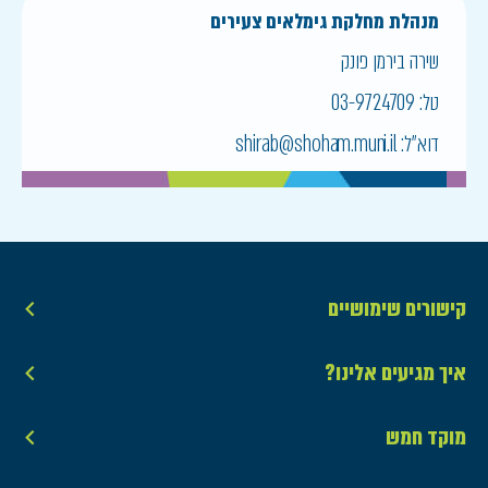
מנהלת מחלקת גימלאים צעירים
שירה בירמן פונק
טל:
03-9724709
דוא״ל:
shirab@shoham.muni.il
קישורים שימושיים
איך מגיעים אלינו?
מוקד חמש