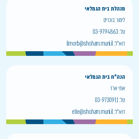
מנהלת בית הגמלאי
לימור בוכריס
טל:
03-9794863
דוא״ל:
limorb@shoham.muni.il
הנה"ח בית הגמלאי
אתי ארז
טל:
03-9730911
דוא״ל:
etie@shoham.muni.il