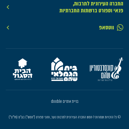
החברה העירונית לתרבות,
פנאי וספורט ברשתות החברתיות
ווטסאפ
בניית אתרים dooble
© כל הזכויות שמורות ל-חמש החברה העירונית לתרבות נוער, וחוגי ספורט ("חמש") בע"מ (חל"צ")