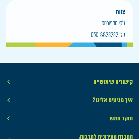
צוות
ג'קי סספורטס
טל:
050-8823232
קישורים שימושיים
איך מגיעים אלינו?
מוקד חמש
החברה העירונית לתרבות,