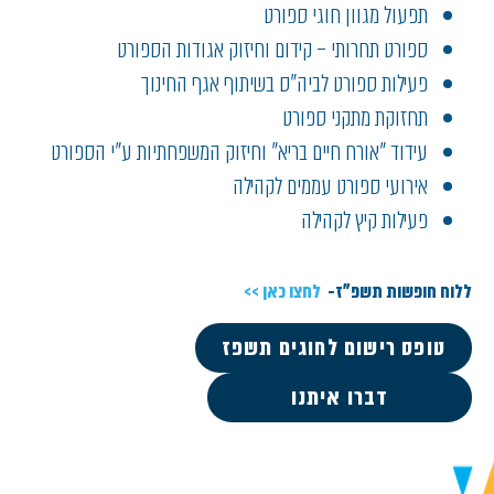
תפעול מגוון חוגי ספורט
ספורט תחרותי – קידום וחיזוק אגודות הספורט
פעילות ספורט לביה"ס בשיתוף אגף החינוך
תחזוקת מתקני ספורט
עידוד "אורח חיים בריא" וחיזוק המשפחתיות ע"י הספורט
אירועי ספורט עממים לקהילה
פעילות קיץ לקהילה
ללוח חופשות תשפ"ז-
לחצו כאן >>
טופס רישום לחוגים תשפז
דברו איתנו