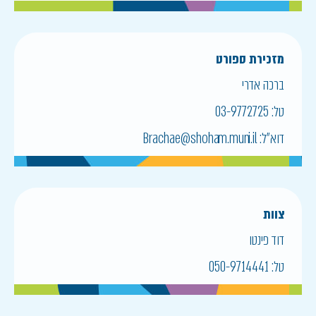
מזכירת ספורט
ברכה אדרי
טל:
03-9772725
דוא״ל:
Brachae@shoham.muni.il
צוות
דוד פינטו
טל:
050-9714441