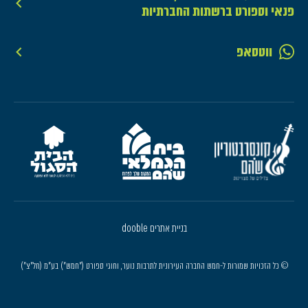
פנאי וספורט ברשתות החברתיות
ווטסאפ
בניית אתרים dooble
© כל הזכויות שמורות ל-חמש החברה העירונית לתרבות נוער, וחוגי ספורט ("חמש") בע"מ (חל"צ")