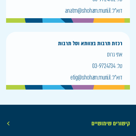
דוא״ל:
anatm@shoham.muni.il
רכזת תרבות בצוותא וסל תרבות
אתי גרוס
טל:
03-9724734
דוא״ל:
etig@shoham.muni.il
קישורים שימושיים