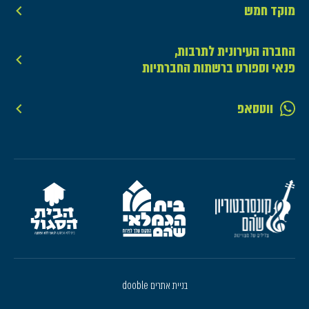
מוקד חמש
החברה העירונית לתרבות,
פנאי וספורט ברשתות החברתיות
ווטסאפ
בניית אתרים dooble