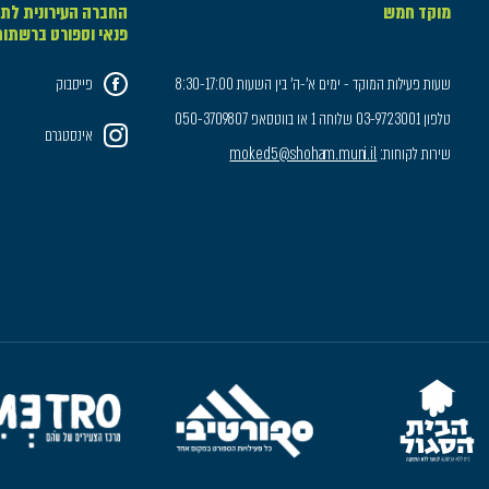
מוקד חמש
החברה העירונית לתר
פנאי וספורט ברשתו
שעות פעילות המוקד - ימים א'-ה' בין השעות 8:30-17:00
פייסבוק
טלפון 03-9723001 שלוחה 1 או בווטסאפ 050-3709807
אינסטגרם
שירות לקוחות:
moked5@shoham.muni.il