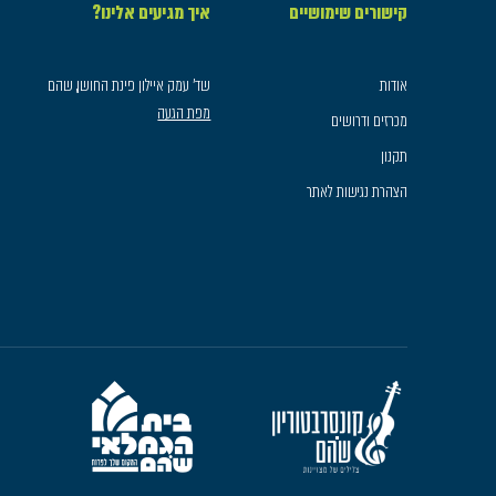
קישורים שימושיים
איך מגיעים אלינו?
אודות
שד׳ עמק איילון פינת החושן, שהם
מפת הגעה
מכרזים ודרושים
תקנון
הצהרת נגישות לאתר