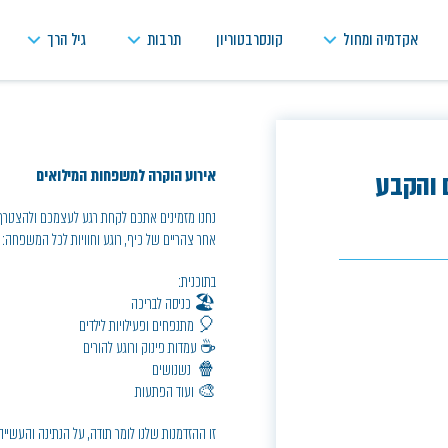
אקדמיה ומחול
קונסרבטוריון
תרבות
גיל הרך
אירוע הוקרה למשפחות המילואים
 והקבע
נחנו מזמינים אתכם לקחת רגע לעצמכם ולהצטרף
אחר צהריים של כיף, רוגע וחוויות לכל המשפחה:
בתוכנית:
🏖️ כניסה לבריכה
🎈 מתנפחים ופעילויות לילדים
☕ עמדות פינוק ורוגע להורים
🍿 נשנושים
🎨 ועוד הפתעות
זו ההזדמנות שלנו לומר תודה, על הנתינה והעשיי