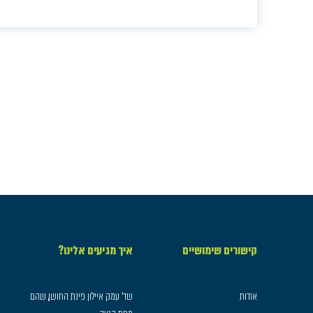
קישורים שימושיים
איך מגיעים אלינו?
אודות
שד׳ עמק איילון פינת החושן, שהם