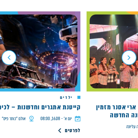
ילדים
 של ארי אסנר מזמין
קייטנת אתגרים וחדשנות – לכיתות ד
החדשה
יום א׳ - 16.08, 08:00
אולם ״כותר פיס״
ה
לפרטים