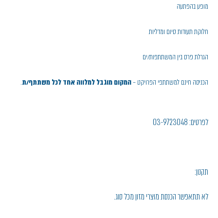
מופע בהפתעה
חלוקת תעודות סיום ומדליות
הגרלת פרס בין המשתתפות/ים
הכניסה חינם למשתתפי הפרויקט –
המקום מוגבל למלווה אחד לכל משתתף/ת
.
לפרטים: 03-9723048
תקנון:
לא תתאפשר הכנסת מוצרי מזון מכל סוג.