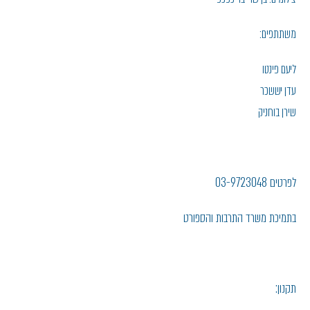
משתתפים:
ליעם פינטו
עדן יששכר
שירן בוחניק
לפרטים 03-9723048
בתמיכת משרד התרבות והספורט
תקנון: