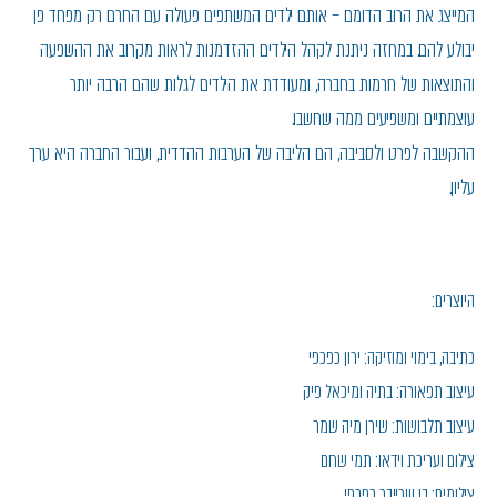
המייצג את הרוב הדומם – אותם ילדים המשתפים פעולה עם החרם רק מפחד פן
יבולע להם. במחזה ניתנת לקהל הילדים ההזדמנות לראות מקרוב את ההשפעה
והתוצאות של חרמות בחברה, ומעודדת את הילדים לגלות שהם הרבה יותר
עוצמתיים ומשפיעים ממה שחשבו.
ההקשבה לפרט ולסביבה, הם הליבה של הערבות ההדדית, ועבור החברה היא ערך
עליון.
היוצרים:
כתיבה, בימוי ומוזיקה: ירון כפכפי
עיצוב תפאורה: בתיה ומיכאל פיק
עיצוב תלבושות: שירן מיה שמר
צילום ועריכת וידאו: תמי שחם
צילומים: בן שרייבר כפכפי