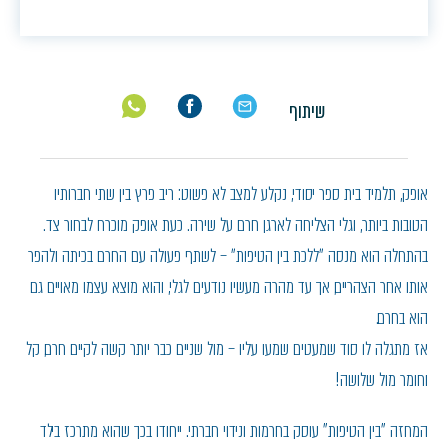
שיתוף
אופק, תלמיד בית ספר יסודי, נקלע למצב לא פשוט: ריב פרץ בין שתי חברותיו
הטובות ביותר, וגלי הצליחה לארגן חרם על שירה. כעת אופק מוכרח לבחור צד.
בהתחלה הוא מנסה ״ללכת בין הטיפות״ – לשתף פעולה עם החרם בכיתה ולהפר
אותו אחר הצהריים, אך עד מהרה מעשיו נודעים לגלי, והוא מוצא עצמו מאויים גם
הוא בחרם.
אז מתגלה לו סוד שמעטים שמעו עליו – מול שניים כבר יותר קשה לקיים חרם, קל
וחומר מול שלושה!
המחזה "בין הטיפות" עוסק בחרמות ונידוי חברתי. ייחודו בכך שהוא מתרכז בילד