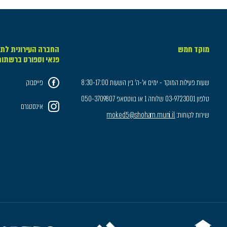
מוקד חמש
החברה העירונית לתר
פנאי וספורט ברשתו
שעות פעילות המוקד - ימים א'-ה' בין השעות 8:30-17:00
פייסבוק
טלפון 03-9723001 שלוחה 1 או בווטסאפ 050-3709807
אינסטגרם
שירות לקוחות:
moked5@shoham.muni.il