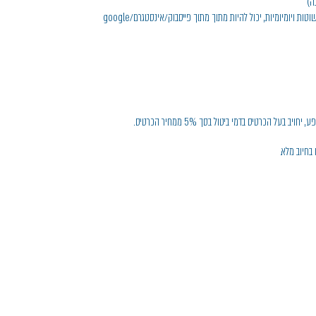
בה)
*התמונות לא צריכות להיות מקצועיות, תמונות פשוטות ויומיומיות, יכול להיות מתוך מתוך פייסבוק/אינסטגרם/google