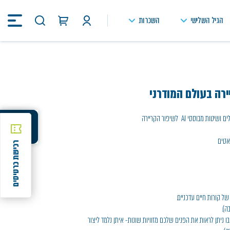
הגיל השלישי
השכרות
חיפוש
באתר
רה בעולם המודרני
וססי AI לשיפור הקריירה
שיתוף
שיתוף
אטים
רכישת כרטיסים
ל קורות חיים עדכניים.
ה).
10-20 תמונות שלכם שבו ניתן לראות את הפנים שלכם מזוויות שונות- איתן נלמד ליצור