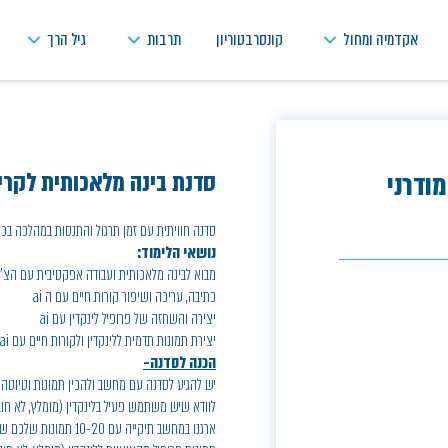
אקדמיה ומחול
קונסרבטוריון
תרבות
גיל הרך
סדנת בינה מלאכותית לקריי
ודרני
סדנה חוויתית עם זמן תרגול והתנסות במהלכה בכלים ושיטות מב
נושאי הלימוד:
מבוא לבינה מלאכותית ועבודה אפקטיבית עם הצ׳
כתיבה, עריכה ושיפור קורות חיים עם ה ai
יצירה והשחזה של פרופיל לינקדין עם ai
יצירת תמונות תדמית ללינקדין ולקורות חיים עם ai
הכנה לסדנה-
יש להגיע לסדנה עם מחשב ולהכין תמונות וטיוטה ש
לוודא שיש משתמש פעיל בלינקדין (מומלץ, לא חוב
ארגנו במחשב תיקייה עם 