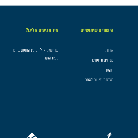
קישורים שימושיים
איך מגיעים אלינו?
אודות
שד׳ עמק איילון פינת החושן, שהם
מפת הגעה
מכרזים ודרושים
תקנון
הצהרת נגישות לאתר