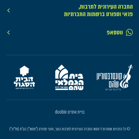
החברה העירונית לתרבות,
פנאי וספורט ברשתות החברתיות
ווטסאפ
בניית אתרים dooble
© כל הזכויות שמורות ל-חמש החברה העירונית לתרבות נוער, וחוגי ספורט ("חמש") בע"מ (חל"צ")