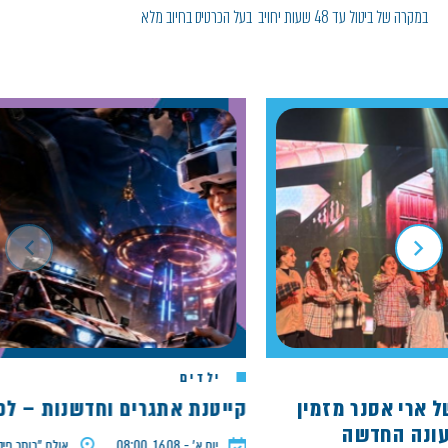
במקרה של ביטול עד 48 שעות יחויב בעל הכרטיס בחיוב מלא
ילדים
ולו של ארי אסנר מזמין
קייטנת אתגרים וחדשנות – לכיתות
ה החדשה
יום א׳ - 16.08, 08:00
אולם ״כותר פיס״