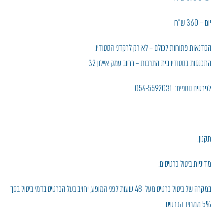
יום – 360 ש"ח
הסדנאות פתוחות לכולם – לא רק לרקדני הסטודיו.
התכנסות בסטודיו בית התרבות – רחוב עמק איילון 32
לפרטים נוספים: 054-5592031
תקנון:
מדיניות ביטול כרטיסים:
במקרה של ביטול כרטיס מעל 48 שעות לפני המופע, יחויב בעל הכרטיס בדמי ביטול בסך
5% ממחיר הכרטיס