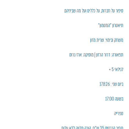
סיפור על חברות, על כללים ועל מה שביניהם.
תיאטרון "המטמון"
משחק ובימוי: שרית מזון
תפאורה: דרור הרזון | מוסיקה: ארז גרוס
לגילאי 5 +
ביום שני : 17.8.26
בשעה 17:00
ספרייה
מחיר הכרטיס 35 ש"ח , הורה מלווה ללא עלות