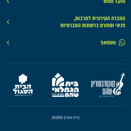
מוקד חמש
החברה העירונית לתרבות,
פנאי וספורט ברשתות החברתיות
ווטסאפ
בניית אתרים dooble