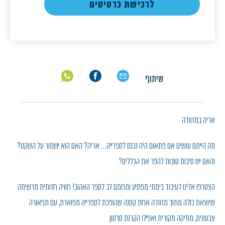
לרכישת כרטיסים
שיתוף
אריה במזוודה
מה הייתם עושים אם פתאום היה נכנס לספרייה… אריה? האם הוא ישמור על השקט?
והאם יש סיבות טובות להפר את הכללים?
הצטרפו אלינו לעיבוד בימתי מפתיע ומחמם לב לספר האהוב! חוויה חזותית מרשימה
שיוצאת כולה מתוך מזוודה אחת קטנה שהופכת לספרייה מפוארת, עם תפאורה
צבעונית, מוזיקה מקורית ואפילו הקרנת סרטון.