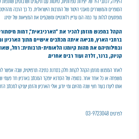
היצירה, לכתבי היד של יצירות ספרותיות, טיוטות עם תיקונים ושרבוטים, שותפות 
הסופרים והמשוררים, מאבני היסוד של התרבות הישראלית. כל כך הרבה מההיסט
מופתעים לגלות עד כמה הם עדיין רלוונטיים ומשקפים את המציאות של ימינו.
הקהל במפגש מוזמן להכיר את ״הארכיבאית״, דמות מיסתורית
ברחבי הארץ, מביאה איתה מכתבים אישיים מתוך הארכיון ו
ובמילותיהם את מהות קיומנו הלאומית-תרבותית: רחל, שאול 
קניוק, ברנר, זלדה ועוד רבים אחרים.
לאחר המפגש מוזמן הקהל לקחת חלק בסדנת כתיבה תרפויטית, שבה אפשר לכתוב
משפחה או כל אחד אחר. בסופה של הסדנא יופקד המכתב בארכיון חד פעמי שיש
אותו ליעדו בעוד חצי שנה מהיום. ומי יודע, אולי הארכיון והזמן, יעניקו למכתב הז
לפרטים 03-9723048