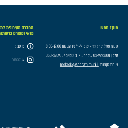
מוקד חמש
החברה העירונית לתר
פנאי וספורט ברשתו
שעות פעילות המוקד - ימים א'-ה' בין השעות 8:30-17:00
פייסבוק
טלפון 03-9723001 שלוחה 1 או בווטסאפ 050-3709807
אינסטגרם
שירות לקוחות:
moked5@shoham.muni.il