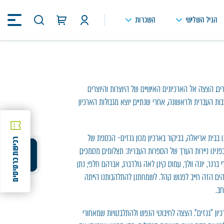
הגיל השלישי
השכרות
חיפוש
באתר
ם. הצצה אל הארכיונים האישיים של היוצרות והיוצרים
 העברית ולראשונה, אחרי שנתיים, יוצא מגבולות הארכיון
בבית אריאלה, בביקור בארכיון מכון גנזים- הכספת של
רכישת כרטיסים
נינו ניירות הערך של הספרות העברית: תצלומים, מסמכים,
שיתוף
שיתוף
ברנר, יונה וולך, עמוס קינן, לאה גולדברג, אברהם חלפי, נתן
הים הזה חייב לפגוש קהל. לשמחתנו, להתלהבותנו הייתה
ב.
כיון "גנזים". הצצה לחיבוטי הנפש ולהתלבטויות שמאחורי