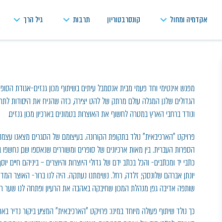
אקדמיה ומחול
קונסרבטוריון
תרבות
גיל הרך
מפגש אינטימי וחד פעמי מבית אנסמבל עיתים בשיתוף מכון גנזים-אגודת הסופרי
הגדולים שלנו, המגלה עולם מרתק של להט יצירה, כזה שהניח את היסודות לתרבות
ונודד ברחבי הארץ במטרה לחשוף את האוצרות בטמונים בארכיון מכון גנזים.
פרויקט "הארכיבאית" נולד בתקופת הקורונה. בעיצומם של הסגרים מצאנו עצמנו 
הספרות העברית. בין מאות ארכיונים של סופרים ומשוררים שנאספו שם, נחשפו בפ
כתבי יד ומכתבים- והכל בכתב ידם של גדולי היוצרות והיוצרים – ביניהם חיים יוסף 
יונתן, אברהם שלונסקי, זלדה, רחל. נשימתנו נעתקה. היה לנו ברור- האוצר המד
שותפה אדיבה גפן מנהלת המכון שחיבקה באהבה את הרעיון ופתחה לנו שער רח
כך נולד שיתוף פעולה מיוחד במינו: פרויקט "הארכיבאית" המציע ביקור נדיר באר