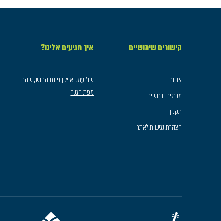
קישורים שימושיים
איך מגיעים אלינו?
אודות
שד׳ עמק איילון פינת החושן, שהם
מפת הגעה
מכרזים ודרושים
תקנון
הצהרת נגישות לאתר