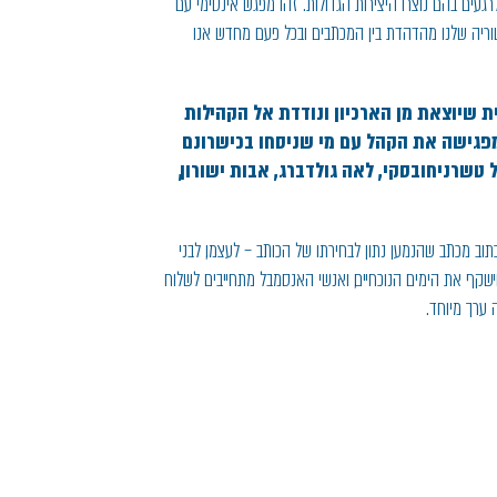
לרגעים בהם נוצרו היצירות הגדולות. זהו מפגש אינטימי עם
וריה שלנו מהדהדת בין המכתבים ובכל פעם מחדש אנו
 שיוצאת מן הארכיון ונודדת אל הקהילות
מפגישה את הקהל עם מי שניסחו בכישרונם
טשרניחובסקי, לאה גולדברג, אבות ישורון,
 מכתב שהנמען נתון לבחירתו של הכותב – לעצמו, לבני
קף את הימים הנוכחיים, ואנשי האנסמבל מתחייבים לשלוח
ה ערך מיוחד.