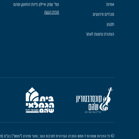
אודות
שד׳ עמק איילון פינת החושן, שהם
מפת הגעה
מכרזים ודרושים
תקנון
הצהרת נגישות לאתר
© כל הזכויות שמורות ל-חמש החברה העירונית לתרבות נוער, וחוגי ספורט ("חמש") בע"מ (חל