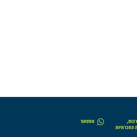
בות,
ווטסאפ
ת החברתיות