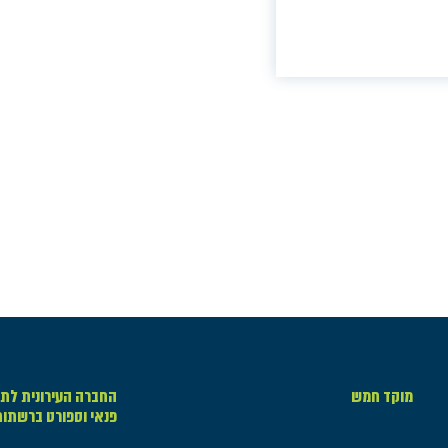
מוקד חמש
החברה העירונית לתר
פנאי וספורט ברשתו