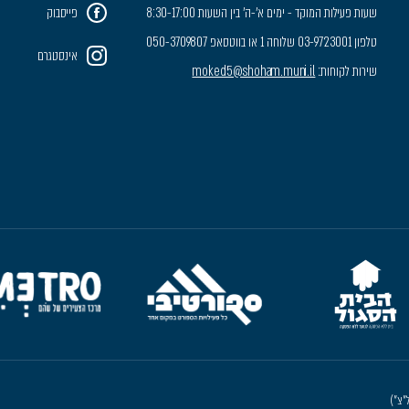
שעות פעילות המוקד - ימים א'-ה' בין השעות 8:30-17:00
פייסבוק
טלפון 03-9723001 שלוחה 1 או בווטסאפ 050-3709807
אינסטגרם
שירות לקוחות:
moked5@shoham.muni.il
"צ")