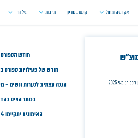
אקדמיה ומחול
קונסרבטוריון
תרבות
גיל הרך
חודש הספורט בש
מוצ"ש
חודש של פעילויות ספורט ב
פורט מאי 2025
הגנה עצמית לנערות ונשים – מידי
בכותר הפיס בהד
האימונים יתקיימו 4 פעמים ללא ה-31/5/25.