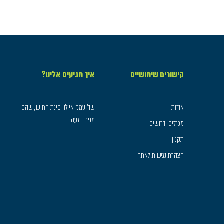
קישורים שימושיים
איך מגיעים אלינו?
אודות
שד׳ עמק איילון פינת החושן, שהם
מפת הגעה
מכרזים ודרושים
תקנון
הצהרת נגישות לאתר