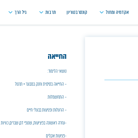
אקדמיה ומחול
קונסרבטוריון
תרבות
גיל הרך
החייאה
נושאי הלימוד:
– החייאה בסיסית וחנק במבוגר + תרגול
– התחשמלות
– הרעלות ופגיעות בבעלי חיים
-עזרה ראשונה בפציעות, שטפי דם, שברים, כוויות ו
-פגיעות אקלים