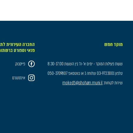
מוקד חמש
החברה העירונית לתר
פנאי וספורט ברשתו
שעות פעילות המוקד - ימים א'-ה' בין השעות 8:30-17:00
פייסבוק
טלפון 03-9723001 שלוחה 1 או בווטסאפ 050-3709807
אינסטגרם
שירות לקוחות:
moked5@shoham.muni.il