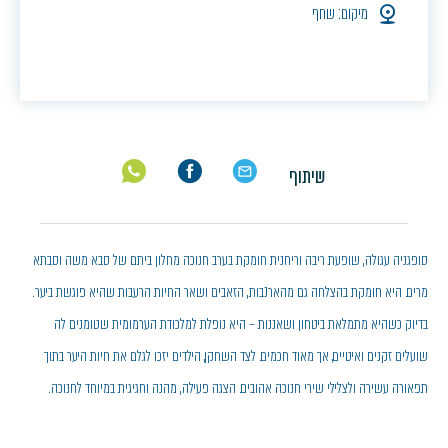
מיקום: שחף
שיתוף
סופגניה עגולה, שופעת ריבה וריחנית חומקת בערב חנוכה מחלון ביתם של סבא משה וסבתא
מרים. היא חומקת בהצלחה גם מהארנבות, הזאבים ושאר החיות הרעבות שהיא פוגשת ביער.
בדיוק כשהיא מתמלאת ביטחון ושאננות – היא נופלת למלכודת הערמומית שטומנים לה
שועלים זקנים ואיטיים, אך מאוד חכמים. לצד השחקן, הילדים יזכו לגלם את חיות היער בתוך
תפאורה עשירה ולצלילי שירי חנוכה אהובים. הצגה פעילה, מהנה וחגיגית במיוחד לחנוכה.