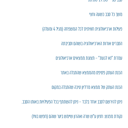
משך כל סבב כשעה וחצי
פעילות ארכיאולוגית חוויתית לכל המשפחה (מגיל 4 ומעלה)
הסברים אודות הארכיאולוגיה בשוהם וסביבתה
עמדת "נא לגעת" – תצוגת ממצאים ארכיאולוגים
הכנת העתק פסיפס מהממצא שהתגלה באתר
הכנת העתק של ממצא מדליון טיכה שהתגלה במקום
ניתן להירשם לסבב אחד בלבד – ניתן להשתתף בכל הפעילויות באותו הסבב.
נקודת מפגש: חניון ע"ש שרה ואהרון שיימש ביער שוהם (חפשו בוויז)