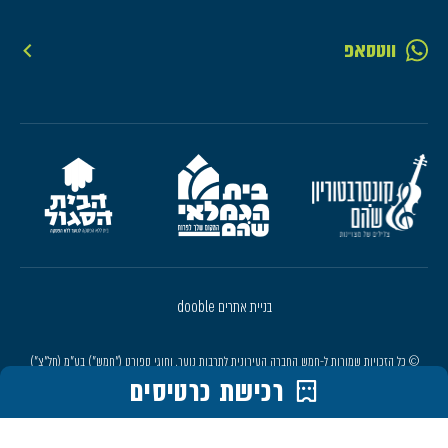
ווטסאפ
בניית אתרים dooble
© כל הזכויות שמורות ל-חמש החברה העירונית לתרבות נוער, וחוגי ספורט ("חמש") בע"מ (חל"צ")
רכישת כרטיסים