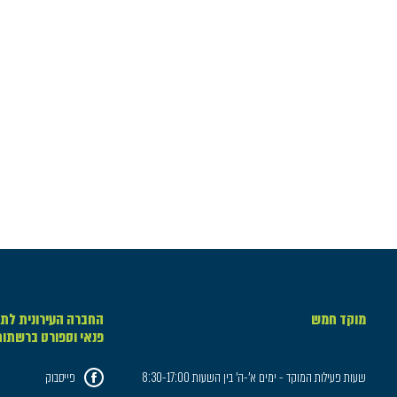
מוקד חמש
החברה העירונית לתר
פנאי וספורט ברשתו
שעות פעילות המוקד - ימים א'-ה' בין השעות 8:30-17:00
פייסבוק