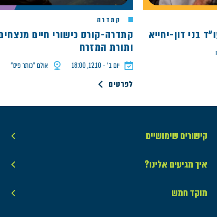
קתדרה
ני דון-יחייא
ותורת המזרח
יום ב׳ - 12.10, 18:00
אולם ״כותר פיס״
לפרטים
קישורים שימושיים
איך מגיעים אלינו?
מוקד חמש