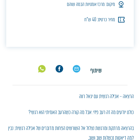
מיקום: מרכז אמנויות הבמה שוהם
מחיר כרטיס: 40 ש"ח
שיתוף
הרצאה – אכילה רגשית עם יגאל רווה
כולנו יודעים מה זה רעב פיזי. אבל מה קורה כשהרעב האמיתי הוא רגשי?
בהרצאה מרתקת ומרגשת נצלול אל השורשים הפחות מדוברים של אכילה רגשית: נבין
למה דיאטות נכשלות שוב ושוב,