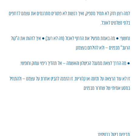
למה רצון חזק לא תמיד מספיק, ואיך רגשות לא פתורים מתרגמים את עצמם לדחפים
בלתי נשלטים לאוכל.
נחשוף: • מה באמת מפעיל את הדחף לאכול (וזה לא רעב), • איך לזהות את ה”קול
הרעב” מבפנים — ולא להילחם בעצמנו,
• מה הדרך לצאת ממעגל הכישלון והאשמה — אל תהליך ריפוי עמוק וחופשי.
זו לא עוד הרצאה על תזונה או קלוריות. זו הזמנה להביט אחרת על עצמנו — ולהתחיל
במסע אמיתי של שחרור מבפנים.
מדיניות ביטול כרטיסים: