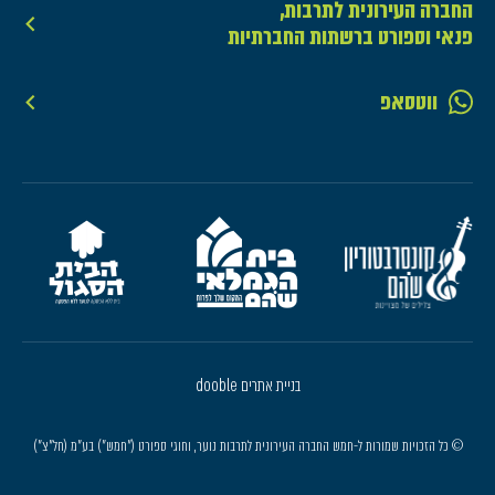
החברה העירונית לתרבות,
פנאי וספורט ברשתות החברתיות
ווטסאפ
בניית אתרים dooble
© כל הזכויות שמורות ל-חמש החברה העירונית לתרבות נוער, וחוגי ספורט ("חמש") בע"מ (חל"צ")