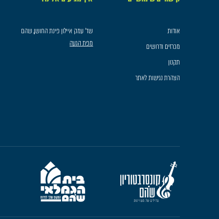
אודות
שד׳ עמק איילון פינת החושן, שהם
מפת הגעה
מכרזים ודרושים
תקנון
הצהרת נגישות לאתר