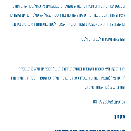
שמלקט יצורים קסומים מבין דפי גמרא, מקמיעות ומממצאים ארכאולוגים, ואורג אותם
ליצירה אחת. נעסוק בתחקיר שליווה את כתיבת הספר, נצלול אל עולם השדים היהודים,
ונראה כיצד דווקא באמצעות הומור ופנטזיה אפשר לגעת במקומות האמיתיים ביותר.
ההרצאה מיועדת למבוגרים ולנוער.
יהודית קגן היא סופרת העובדת במחלקת התרבות של הספרייה הלאומית. ספרה
"חרשתא" (הוצאת שתים, תשפ"ד) זכה בתמיכה של מרכז הספר והספריות ושל משרד
התרבות. צילום: אסתר סיימונס
לפרטים: 03-9723048
תקנון: