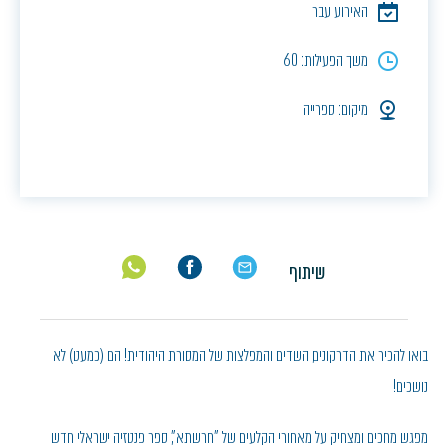
האירוע עבר
משך הפעילות: 60
מיקום: ספרייה
שיתוף
בואו להכיר את הדרקונים, השדים והמפלצות של המסורת היהודית! הם (כמעט) לא
נושכים!
מפגש מחכים ומצחיק על מאחורי הקלעים של "חרשתא", ספר פנטזיה ישראלי חדש