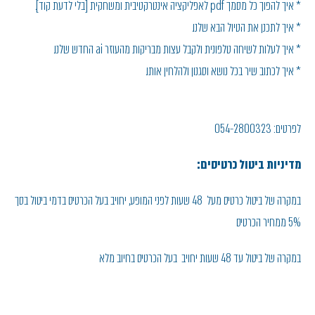
* איך להפוך כל מסמך pdf לאפליקציה אינטרקטיבית ומשחקית [בלי לדעת קוד].
* איך לתכנן את הטיול הבא שלנו.
* איך לעלות לשיחה טלפונית ולקבל עצות מבריקות מהעוזר ai החדש שלנו.
* איך לכתוב שיר בכל נושא וסגנון ולהלחין אותו.
לפרטים: 054-2800323
מדיניות ביטול כרטיסים:
במקרה של ביטול כרטיס מעל 48 שעות לפני המופע, יחויב בעל הכרטיס בדמי ביטול בסך
5% ממחיר הכרטיס
במקרה של ביטול עד 48 שעות יחויב בעל הכרטיס בחיוב מלא