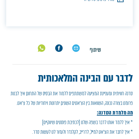
שיתוף
לדבר עם הבינה המלאכותית
סדנה חוויתית ומעניינת המציעה למשתתפים ללמוד את הבסיס של התחום, איך לבנות
פרומט בצורה נכונה, השוואות בין הצ׳אטים השונים, יתרונות ויחודיות של כל צ׳אט.
מה מלמדת הסדנה:
* איך ללמד אותו לדבר בשפה שלנו [לכתיבת פוסטים שיווקיים]
* איך לחבר את הצ׳אט למייל, לדרייב, לקלנדר ולעזור לנו לעשות סדר.