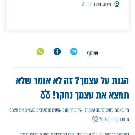
מיקום: מטרו - חדר 3
שיתוף
הגנת על עצמך? זה לא אומר שלא
תמצא את עצמך נחקר! ⚖️
מה באמת נחשב להגנה עצמית, ואיך קורה שגם אנשים נורמטיביים מוצאים את עצמם
תחת חקירה פלילית? 🤔
בהרצאה מרתקת עם עו"ד אופק ברנע, יוצא הפרקליטות, ננפץ מיתוסים ונלמד: