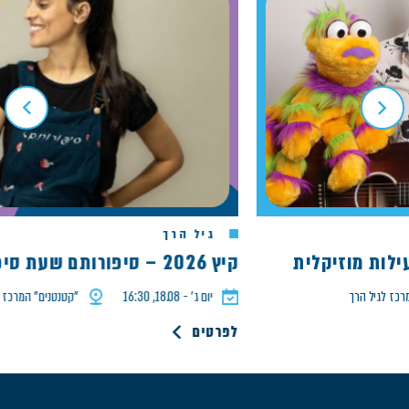
גיל הרך
קיץ 2026 – סיפורותם שעת סיפור הדג המבולבל
גיל הרך
יום ג׳ - 18.08, 16:30
"קטנטנים" המרכז לגיל ה
לפרטים