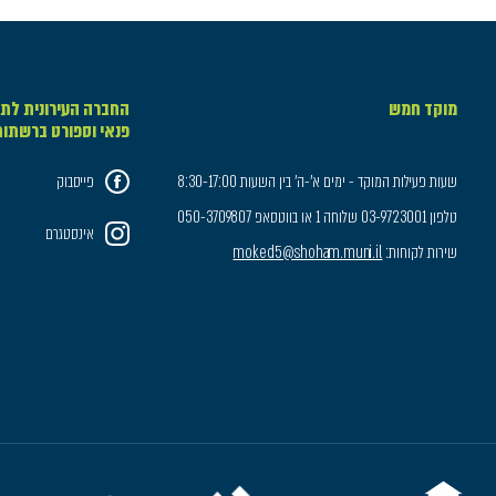
מוקד חמש
החברה העירונית לתר
פנאי וספורט ברשתו
שעות פעילות המוקד - ימים א'-ה' בין השעות 8:30-17:00
פייסבוק
טלפון 03-9723001 שלוחה 1 או בווטסאפ 050-3709807
אינסטגרם
שירות לקוחות:
moked5@shoham.muni.il