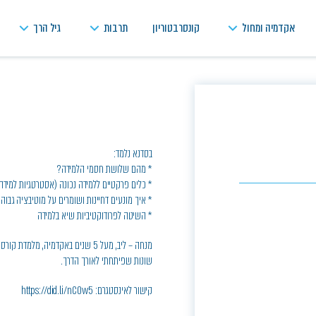
אקדמיה ומחול
קונסרבטוריון
תרבות
גיל הרך
בסדנא נלמד:
* מהם שלושת חסמי הלמידה?
* כלים פרקטיים ללמידה נכונה (אסטרטגיות למידה
* איך מונעים דחיינות ושומרים על מוטיבציה גבוה
* השיטה לפרודוקטיביות שיא בלמידה
מנחה – ליב, מעל 5 שנים באקדמיה, 
שונות שפיתחתי לאורך הדרך.
קישור לאינסטגרם: https://did.li/nC0w5