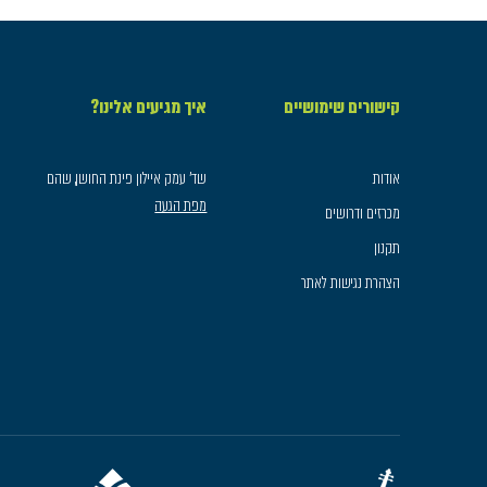
קישורים שימושיים
איך מגיעים אלינו?
אודות
שד׳ עמק איילון פינת החושן, שהם
מפת הגעה
מכרזים ודרושים
תקנון
הצהרת נגישות לאתר