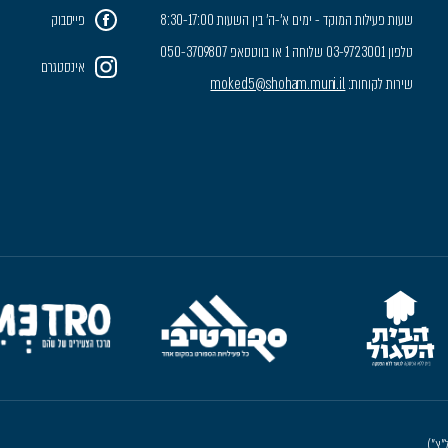
שעות פעילות המוקד - ימים א'-ה' בין השעות 8:30-17:00
פייסבוק
טלפון 03-9723001 שלוחה 1 או בווטסאפ 050-3709807
אינסטגרם
שירות לקוחות:
moked5@shoham.muni.il
"צ")