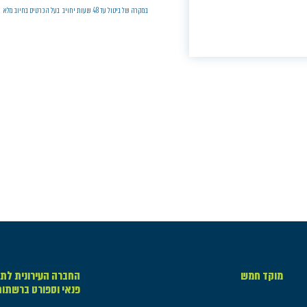
במקרה של ביטול עד 48 שעות יחויב בעל הכרטיס בחיוב מלא
מוקד חמש
החברה העירונית לתר
פנאי וספורט ברשתו