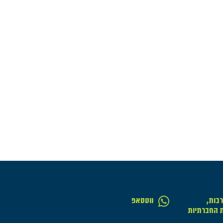
בות,
ווטסאפ
ת החברתיות