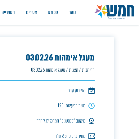
נוער
ספורט
צעירים
הספרייה
מעגל אימהות 03.02.26
דף הבית
/
הצגות
/
מעגל אימהות 03.02.26
האירוע עבר
משך הפעילות: 120
מיקום: "קטנטנים" המרכז לגיל הרך
מחיר כרטיס: 65 ש"ח