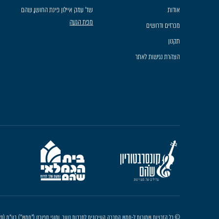
אודות
שד׳ עמק איילון פינת החושן, שהם
מפת הגעה
מכרזים ודרושים
תקנון
הצהרת נגישות לאתר
© כל הזכויות שמורות ל-חמש החברה העירונית לתרבות נוער, וחוגי ספורט ("חמש") בע"מ (חל