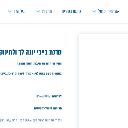
אקדמיה ומחול
קונסרבטוריון
תרבות
גיל הרך
סדנת בייבי יוגה לך ולתינוק
חוויה מיוחדת של חיבור, תנועה ואהבה
בהנחיית נועם בחט לוין – מורה ליוגה ומדריכת בייבי יו
לפרטים
: 054-2800323
מדיניות ביטול כרטיסים
:
במקרה של ביטול כרטיס מעל 48 שעות לפני המופע, יחויב בעל הכרטיס בדמי ביטול בסך 5% ממחיר הכרטיס