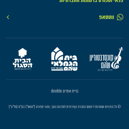
פנאי וספורט ברשתות החברתיות
ווטסאפ
בניית אתרים dooble
© כל הזכויות שמורות ל-חמש החברה העירונית לתרבות נוער, וחוגי ספורט ("חמש") בע"מ (חל"צ")