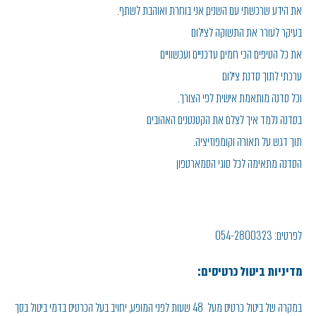
את הידע שרכשתי עם השנים, אני בוחרת ואוהבת לשתף.
בעיקר לעורר את התשוקה לצילום
את כל הטיפים הכי חמים, עדכניים ועכשוויים
ערכתי לתוך סדנת צילום
וכל סדנה מותאמת אישית לפי הצורך.
בסדנה נלמד איך לצלם את הקטנטנים האהובים
תוך דגש על תאורה וקומפוזיציה.
הסדנה מתאימה לכל סוגי הסמארטפון
לפרטים: 054-2800323
מדיניות ביטול כרטיסים:
במקרה של ביטול כרטיס מעל 48 שעות לפני המופע, יחויב בעל הכרטיס בדמי ביטול בסך