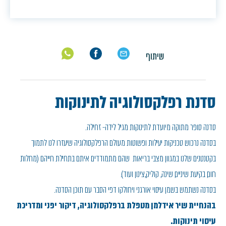
שיתוף
סדנת רפלקסולוגיה לתינוקות
סדנה סופר מתוקה מיועדת לתינוקות מגיל לידה- זחילה.
בסדנה נרכוש טכניקות יעילות ופשוטות מעולם הרפלקסולוגיה שיעזרו לנו לתמוך
בקטנטנים שלנו במגוון מצבי בריאות שהם מתמודדים איתם בתחילת חייהם (מחלות
חום, בקיעת שיניים, שינה, קוליק,צינון ועוד).
בסדנה נשתמש בשמן עיסוי אורגני ויחולקו דפי הסבר עם תוכן הסדנה.
בהנחיית שיר אידלמן מטפלת ברפלקסולוגיה, דיקור יפני ומדריכת
עיסוי תינוקות.