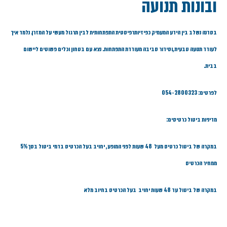
ובונות תנועה
בסדנה נשלב בין הידע המעמיק כפיזיותרפיסטית התפתחותית לבין תרגול מעשי על המזרן. נלמד איך
לעודד תנועה טבעית,וסידור סביבה מעודדת התפתחות. נצא עם בטחון וכלים פשוטים ליישום
בבית.
לפרטים: 054-2800323
מדיניות ביטול כרטיסים:
במקרה של ביטול כרטיס מעל 48 שעות לפני המופע, יחויב בעל הכרטיס בדמי ביטול בסך 5%
ממחיר הכרטיס
במקרה של ביטול עד 48 שעות יחויב בעל הכרטיס בחיוב מלא