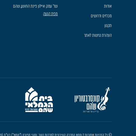
אודות
שד׳ עמק איילון פינת החושן, שהם
מפת הגעה
מכרזים ודרושים
תקנון
הצהרת נגישות לאתר
© כל הזכויות שמורות ל-חמש החברה העירונית לתרבות נוער, וחוגי ספורט ("חמש") בע"מ (חל