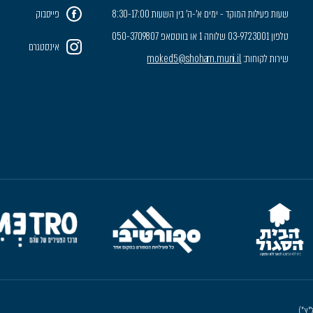
שעות פעילות המוקד - ימים א'-ה' בין השעות 8:30-17:00
פייסבוק
טלפון 03-9723001 שלוחה 1 או בווטסאפ 050-3709807
אינסטגרם
שירות לקוחות:
moked5@shoham.muni.il
"צ")