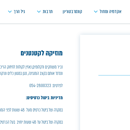
אקדמיה ומחול
קונסרבטוריון
תרבות
גיל הרך
מוזיקה לקטנטנים
נכיר משחקים ודקלומים, נאזין לקולות לחיזוק הריכ
וננדנד אותם בקצב המנגינה, ננגן במגוון כלים ונרקוד
לפרטים: 054-2800323
מדיניות ביטול כרטיסים:
במקרה של ביטול כרטיס מעל 48 שעות לפני המופע, יחויב בעל הכרטיס בדמי ביטול בסך 5% ממחיר הכרטיס
במקרה של ביטול עד 48 שעות יחויב בעל הכרטיס בחיוב מלא