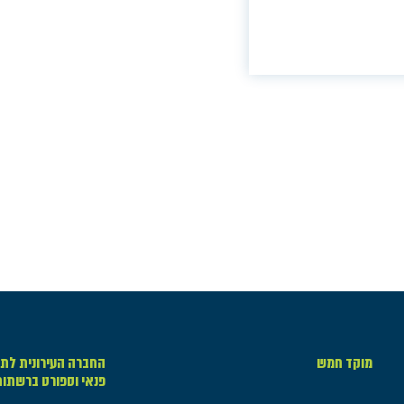
מוקד חמש
החברה העירונית לתר
פנאי וספורט ברשתו