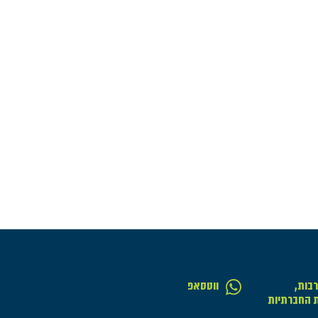
בות,
ווטסאפ
ת החברתיות