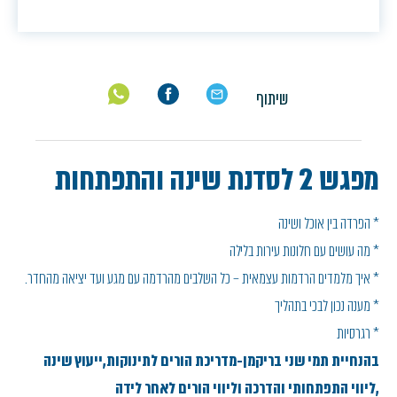
שיתוף
מפגש 2 לסדנת שינה והתפתחות
* הפרדה בין אוכל ושינה
* מה עושים עם חלונות עירות בלילה
* איך מלמדים הרדמות עצמאית – כל השלבים מהרדמה עם מגע ועד יציאה מהחדר.
* מענה נכון לבכי בתהליך
* רגרסיות
בהנחיית תמי שני בריקמן-מדריכת הורים לתינוקות,ייעוץ שינה
,ליווי התפתחותי והדרכה וליווי הורים לאחר לידה