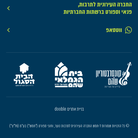
החברה העירונית לתרבות,
פנאי וספורט ברשתות החברתיות
ווטסאפ
בניית אתרים dooble
© כל הזכויות שמורות ל-חמש החברה העירונית לתרבות נוער, וחוגי ספורט ("חמש") בע"מ (חל"צ")