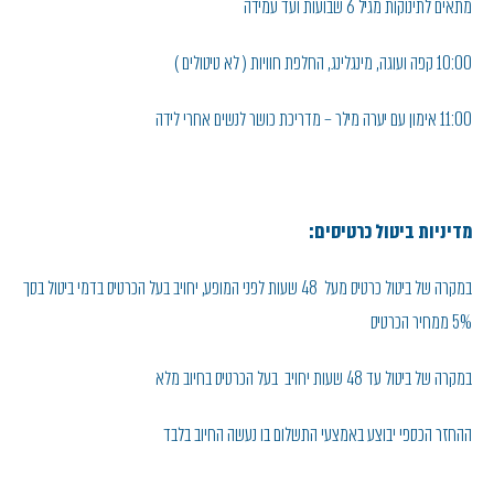
מתאים לתינוקות מגיל 6 שבועות ועד עמידה
10:00 קפה ועוגה , מינגלינג , החלפת חוויות ( לא טיטולים )
11:00 אימון עם יערה מילר – מדריכת כושר לנשים אחרי לידה
מדיניות ביטול כרטיסים:
במקרה של ביטול כרטיס מעל 48 שעות לפני המופע, יחויב בעל הכרטיס בדמי ביטול בסך
5% ממחיר הכרטיס
במקרה של ביטול עד 48 שעות יחויב בעל הכרטיס בחיוב מלא
ההחזר הכספי יבוצע באמצעי התשלום בו נעשה החיוב בלבד