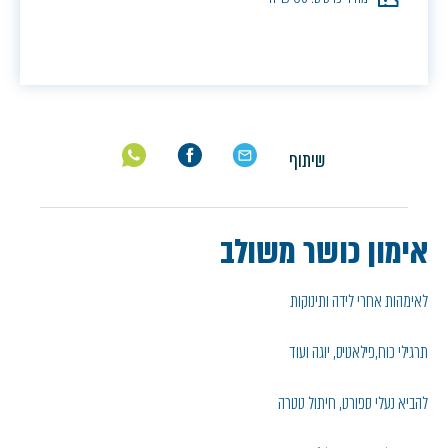
שיתוף
אימון כושר משולב
לאימהות אחרי לידה ותינוקות
תרגילי כוח ,פילאטיס , יוגה ועוד
להביא נעלי ספורט , חיתול טטרה