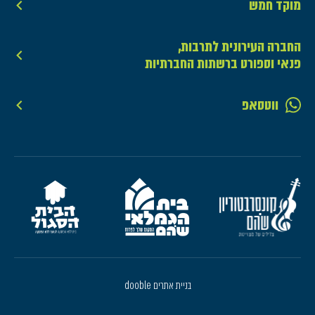
מוקד חמש
החברה העירונית לתרבות,
פנאי וספורט ברשתות החברתיות
ווטסאפ
בניית אתרים dooble